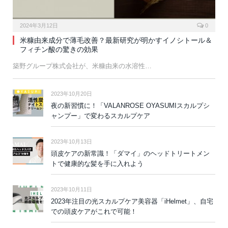
2024年3月12日
0
米糠由来成分で薄毛改善？最新研究が明かすイノシトール＆
フィチン酸の驚きの効果
築野グループ株式会社が、米糠由来の水溶性…
2023年10月20日
夜の新習慣に！「VALANROSE OYASUMIスカルプシ
ャンプー」で変わるスカルプケア
2023年10月13日
頭皮ケアの新常識！「ダマイ」のヘッドトリートメン
トで健康的な髪を手に入れよう
2023年10月11日
2023年注目の光スカルプケア美容器「iHelmet」、自宅
での頭皮ケアがこれで可能！