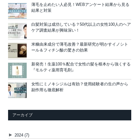
薄毛を止めたい人必見！WEBアンケート結果から見る
結果と対策
白髪対策は成功している？50代以上の女性100人のヘア
ケア調査結果が興味深い！
米糠由来成分で薄毛改善？最新研究が明かすイノシト
ール＆フィチン酸の驚きの効果
新発売！生薬100％配合で女性の髪を根本から強くする
『モルティ薬用育毛剤』
女性にミノキシジルは有効？使用経験者の生の声から
副作用も徹底解析
アーカイブ
►
2024
(7)