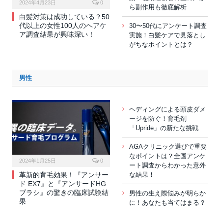
2024年4月23日
0
ら副作用も徹底解析
白髪対策は成功している？50
代以上の女性100人のヘアケ
30〜50代にアンケート調査
ア調査結果が興味深い！
実施！白髪ケアで見落とし
がちなポイントとは？
男性
ヘディングによる頭皮ダメ
ージを防ぐ！育毛剤
「Upride」の新たな挑戦
AGAクリニック選びで重要
なポイントは？全国アンケ
2024年1月25日
0
ート調査からわかった意外
革新的育毛効果！『アンサー
な結果！
ド EX7』と『アンサードHG
ブラシ』の驚きの臨床試験結
男性の生え際悩みが明らか
果
に！あなたも当てはまる？