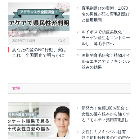
育毛剤選びの実態：1,070
名の男性が語る育毛剤選び
と使用期間
ルイボスで頭皮柔軟化！コ
ラーゲン産生をコントロー
2023年7月10日
0
ルし、薄毛予防へ
あなたの髪のNG行動、実は
これ！全国調査で明らかに
画期的育毛研究！植物オイ
ル＆エキスでミノキシジル
並みの効果
女性
新発売！生薬100％配合で
女性の髪を根本から強くす
る『モルティ薬用育毛剤』
女性にミノキシジルは有
効？使用経験者の生の声か