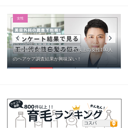
女性
2024年4月23日
薄毛を止めたい人必見！WEBアンケート結果から
白髪対策は成功している？50代以上の女性100人
米糠由来成分で薄毛改善？最新研究が明かすイノ
新発売！生薬100％配合で女性の髪を根本から強
女性にミノキシジルは有効？使用経験者の生の声
見る結果と対策
のヘアケア調査結果が興味深い！
シトール＆フィチン酸の驚きの効果
くする『モルティ薬用育毛剤』
から副作用も徹底解析