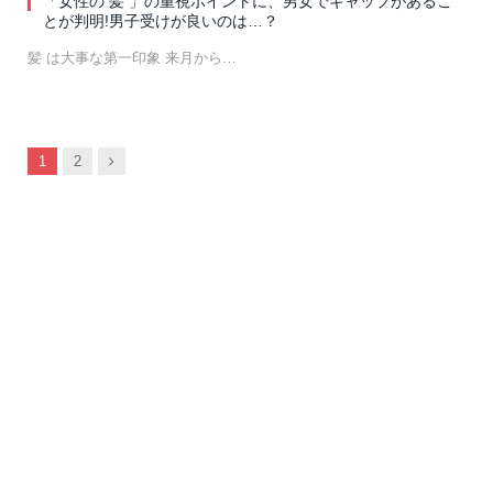
「女性の 髪 」の重視ポイントに、男女でギャップがあるこ
とが判明!男子受けが良いのは…？
髪 は大事な第一印象 来月から…
Next
1
2