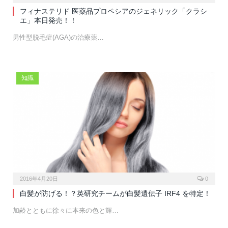
フィナステリド 医薬品プロペシアのジェネリック「クラシ
エ」本日発売！！
男性型脱毛症(AGA)の治療薬…
知識
2016年4月20日
0
白髪が防げる！？英研究チームが白髪遺伝子 IRF4 を特定！
加齢とともに徐々に本来の色と輝…