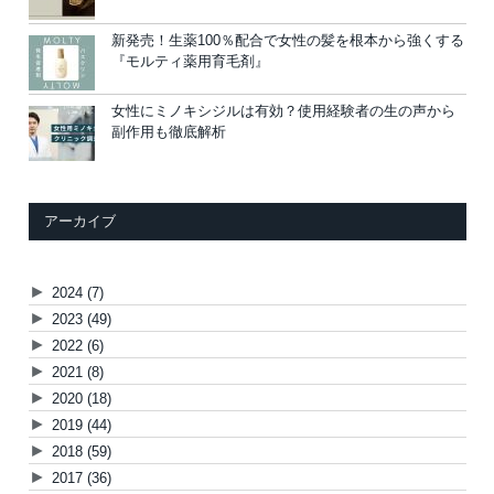
新発売！生薬100％配合で女性の髪を根本から強くする
『モルティ薬用育毛剤』
女性にミノキシジルは有効？使用経験者の生の声から
副作用も徹底解析
アーカイブ
►
2024
(7)
►
2023
(49)
►
2022
(6)
►
2021
(8)
►
2020
(18)
►
2019
(44)
►
2018
(59)
►
2017
(36)