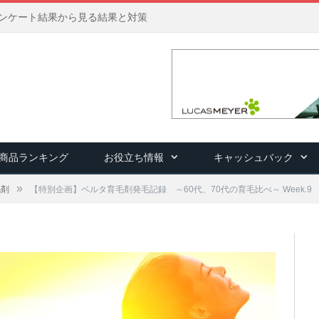
アンケート結果から見る結果と対策
商品ランキング
お役立ち情報
キャッシュバック
»
毛剤
【特別企画】ベルタ育毛剤発毛記録 ～60代、70代の育毛比べ～ Week.9