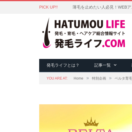
PICK UP!!
薄毛を止めたい人必見！WEB
発毛ライフとは？
記事一覧
»
»
YOU ARE AT:
Home
特別企画
ベルタ育