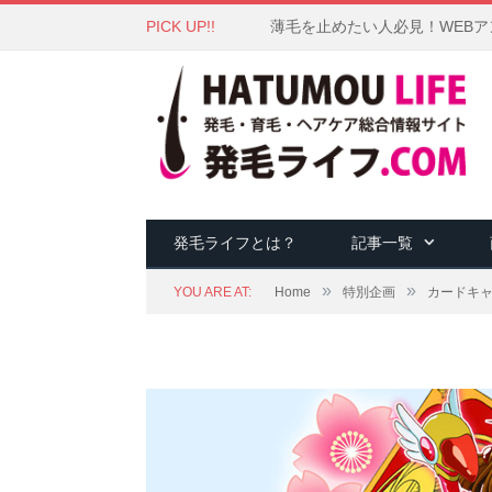
PICK UP!!
薄毛を止めたい人必見！WEB
発毛ライフとは？
記事一覧
»
»
YOU ARE AT:
Home
特別企画
カードキ