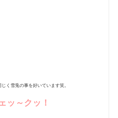
同じく雪兎の事を好いています笑。
ェッ～クッ！