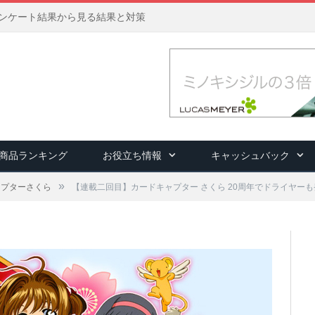
アンケート結果から見る結果と対策
商品ランキング
お役立ち情報
キャッシュバック
»
ャプターさくら
【連載二回目】カードキャプター さくら 20周年でドライヤーも