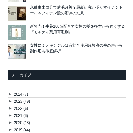
米糠由来成分で薄毛改善？最新研究が明かすイノシト
ール＆フィチン酸の驚きの効果
新発売！生薬100％配合で女性の髪を根本から強くする
『モルティ薬用育毛剤』
女性にミノキシジルは有効？使用経験者の生の声から
副作用も徹底解析
アーカイブ
►
2024
(7)
►
2023
(49)
►
2022
(6)
►
2021
(8)
►
2020
(18)
►
2019
(44)