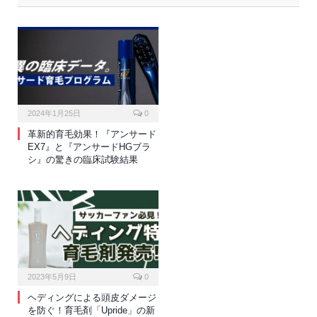
2024年1月25日
0
革新的育毛効果！『アンサード
EX7』と『アンサードHGブラ
シ』の驚きの臨床試験結果
2023年5月9日
0
ヘディングによる頭皮ダメージ
を防ぐ！育毛剤「Upride」の新