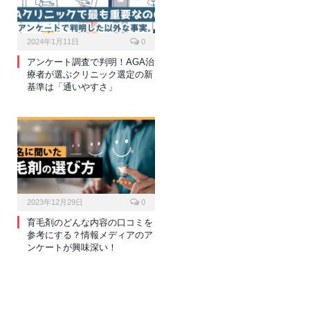
2024年1月11日
0
アンケート調査で判明！AGA治
療者が選ぶクリニック選定の新
基準は「通いやすさ」
2023年12月29日
0
育毛剤のどんな内容の口コミを
参考にする？情報メディアのア
ンケートが興味深い！