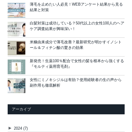
薄毛を止めたい人必見！WEBアンケート結果から見る
結果と対策
白髪対策は成功している？50代以上の女性100人のヘア
ケア調査結果が興味深い！
米糠由来成分で薄毛改善？最新研究が明かすイノシト
ール＆フィチン酸の驚きの効果
新発売！生薬100％配合で女性の髪を根本から強くする
『モルティ薬用育毛剤』
女性にミノキシジルは有効？使用経験者の生の声から
副作用も徹底解析
アーカイブ
►
2024
(7)