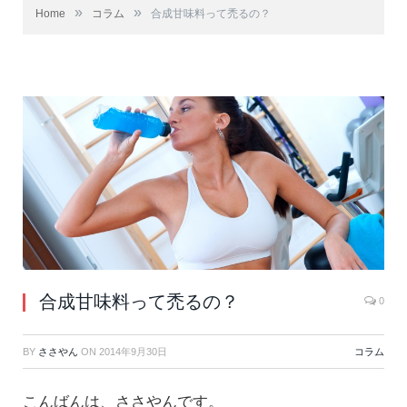
»
»
Home
コラム
合成甘味料って禿るの？
合成甘味料って禿るの？
0
BY
ささやん
ON
2014年9月30日
コラム
こんばんは、ささやんです。