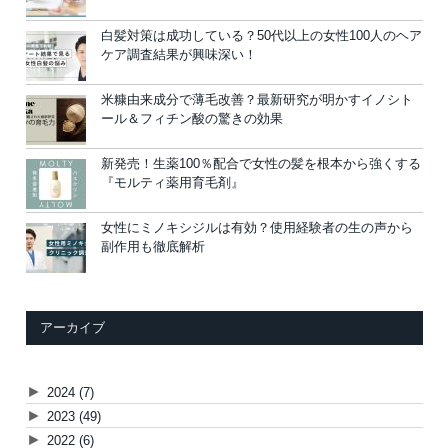
白髪対策は成功している？50代以上の女性100人のヘア
ケア調査結果が興味深い！
米糠由来成分で薄毛改善？最新研究が明かすイノシト
ール＆フィチン酸の驚きの効果
新発売！生薬100％配合で女性の髪を根本から強くする
『モルティ薬用育毛剤』
女性にミノキシジルは有効？使用経験者の生の声から
副作用も徹底解析
アーカイブ
►
2024
(7)
►
2023
(49)
►
2022
(6)