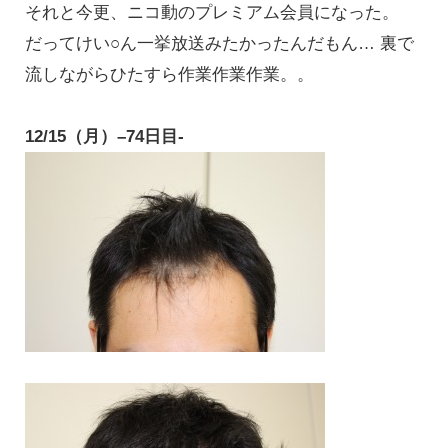
それと今更、ニコ動のプレミアム会員になった。
だってけい○ん一挙放送みたかったんだもん… 裏で
流しながらひたすら作業作業作業。。
12/15（月）–74日目-