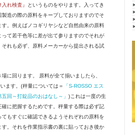
け入れ検査』
というものをやります。入ってき
回製造の際の原料をキープしておりますのでそ
ます。例えばノコギリヤシなど自然由来の原料
よって若干色等に差が出て参りますのでそれが
。それも必ず、原料メーカーから提出される試
き場に回ります。 原料が全て揃いましたら、
います。(秤量については＝
「S-ROSSO エス
第五回～打錠品のおはなし～」
)これは一度の生
正確に把握するためです。秤量する際は必ず記
ってもすぐに確認できるようそれぞれの原料を
ます。それを作業指示書の裏に貼っておき後か