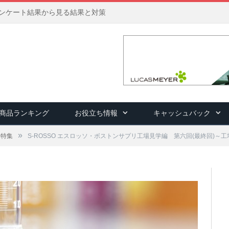
アンケート結果から見る結果と対策
商品ランキング
お役立ち情報
キャッシュバック
»
ソ特集
S-ROSSO エスロッソ・ボストンサプリ工場見学編 第六回(最終回)～