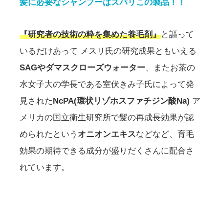
髪に必要なシャンプーはズバリこの製品！！
『研究者の技術の粋を集めた養毛剤』
と謳って
いるだけあって メスリ氏の研究成果ともいえる
SAGやダマスクローズウォーター
、またお茶の
水女子大の学長である室伏きみ子氏によって発
見された
NcPA(環状リゾホスファチジン酸Na)
ア
メリカの国立衛生研究所で髪の再成長効果が認
められたという
オニオンエキス
などなど、育毛
効果の期待できる成分が盛りだくさんに配合さ
れています。