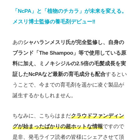
「NcPA」と「植物のチカラ」が未来を変える。
メスリ博士監修の養毛剤デビュー‼
あの
シャハランメスリ氏が完全監修し、自身の
ブランド「The Shampoo」等で使用している原
料に加え、ミノキシジルの2.5倍の毛髪成長を実
証したNcPAなど最新の育毛成分も配合
するとい
うことで、今までの育毛剤を遥かに凌ぐ製品が
誕生するかもしれません。
ちなみに、こちらはまだ
クラウドファンディン
グが始まったばかりの超ホットな情報
ですので
是非、発毛ライフ読者の皆様にシェアさせて頂