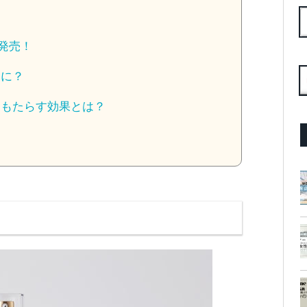
)発売！
なに？
にもたらす効果とは？