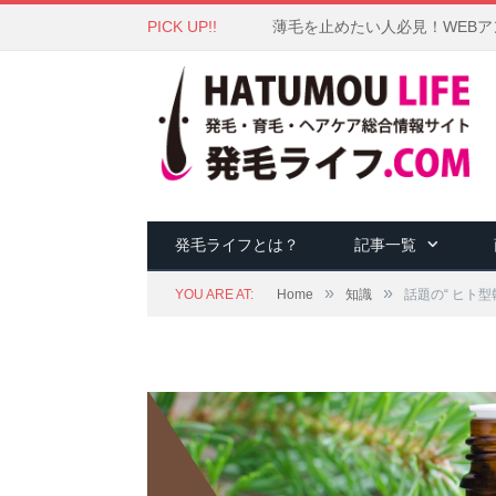
PICK UP!!
薄毛を止めたい人必見！WEB
発毛ライフとは？
記事一覧
»
»
YOU ARE AT:
Home
知識
話題の“ ヒト