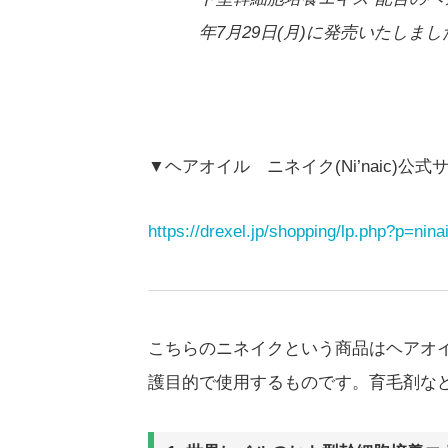
年7月29日(月)に発売いたしまし
▼ヘアオイル ニネイク(Ni’naic)公式
https://drexel.jp/shopping/lp.php?p=nina
こちらのニネイクという商品はヘアオ
護目的で使用するものです。育毛剤な